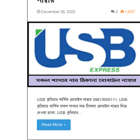
December 26, 2022
2
1,507
I
n
t
e
r
n
February 7, 2023
a
International co
t
Kg from India to
i
Australia, Cana
o
n
a
USB কুরিয়ার সার্ভিস মোবাইল নাম্বার 09613555111, USB
l
কুরিয়ার সার্ভিস সকল শাখার নাম ঠিকানা মোবাইল নাম্বার নিচে
c
দেওয়া হলো: USB কুরিয়ার…
o
u
Read More »
r
i