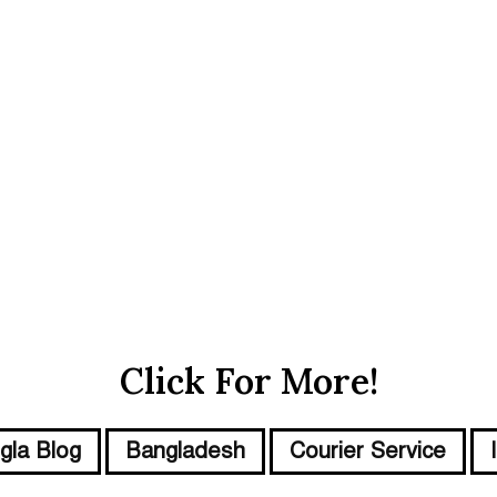
i
n
A
b
u
D
h
a
b
i
Click For More!
gla Blog
Bangladesh
Courier Service