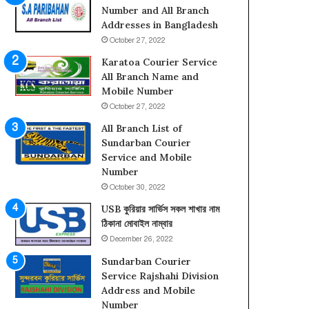
ব
ঠি
Number and All Branch
ন
কা
Addresses in Bangladesh
কু
না
October 27, 2022
রি
ও
য়া
মো
Karatoa Courier Service
র
বা
All Branch Name and
সা
ই
Mobile Number
র্ভি
ল
October 27, 2022
স
না
All Branch List of
হে
ম্বা
Sundarban Courier
ল্প
র
Service and Mobile
লা
Number
ই
October 30, 2022
ন
না
USB কুরিয়ার সার্ভিস সকল শাখার নাম
ম্বা
ঠিকানা মোবাইল নাম্বার
র
December 26, 2022
Sundarban Courier
Service Rajshahi Division
Address and Mobile
Number