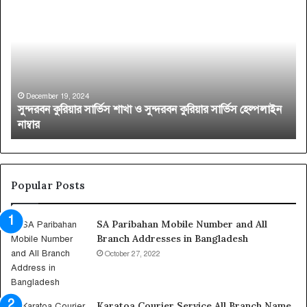
ন্দ
ও
র
দা
ব
গ
ন
র
কু
কু
রি
রি
য়া
য়া
December 19, 2024
সুন্দরবন কুরিয়ার সার্ভিস শাখা ও সুন্দরবন কুরিয়ার সার্ভিস হেল্পলাইন
র
র
নাম্বার
সা
সা
র্ভি
র্ভি
স
স
শা
স
খা
ক
Popular Posts
ও
ল
সু
শা
SA Paribahan Mobile Number and All
ন্দ
খা
Branch Addresses in Bangladesh
র
র
ব
ঠি
October 27, 2022
ন
কা
কু
না
রি
ও
Karatoa Courier Service All Branch Name