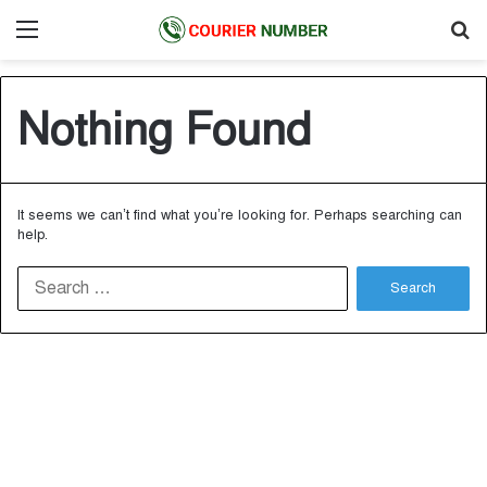
Menu
S
fo
Nothing Found
It seems we can’t find what you’re looking for. Perhaps searching can
help.
S
e
a
r
c
h
f
o
r
: