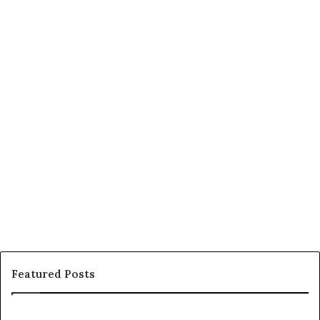
Featured Posts
সু
স