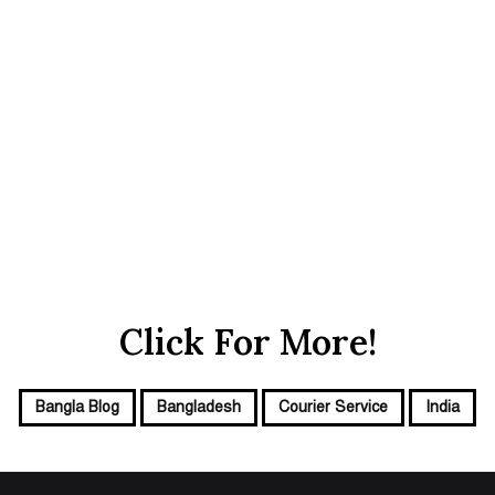
Click For More!
Bangla Blog
Bangladesh
Courier Service
India