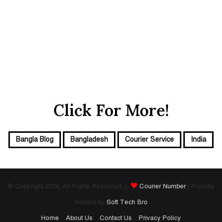
Click For More!
Bangla Blog
Bangladesh
Courier Service
India
© Copyright 2026, All Rights Reserved |
Courier Number
| Proudly
Hosted by
Soft Tech Bro
Home
About Us
Contact Us
Privacy Policy