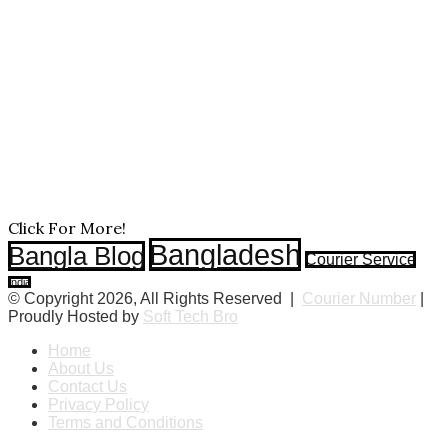
Click For More!
Bangladesh
Bangla Blog
Courier Service
India
© Copyright 2026, All Rights Reserved |
Courier Number
|
Proudly Hosted by
Soft Tech Bro
Home
About Us
Contact Us
Privacy Policy
Terms and Conditions