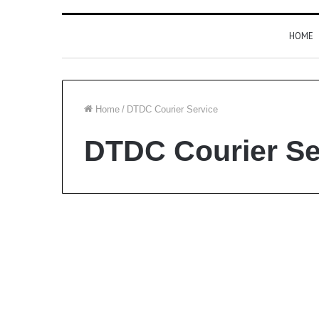
HOME
Home
/
DTDC Courier Service
DTDC Courier Se
India
DTDC Kolkata
Customer Care Number
and All Branch Address