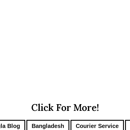
i
n
A
b
u
D
h
a
b
i
Click For More!
la Blog
Bangladesh
Courier Service