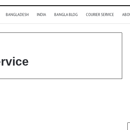
BANGLADESH
INDIA
BANGLA BLOG
COURIER SERVICE
ABO
rvice