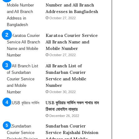
ব
ঠি
Number and All Branch
ন
কা
Addresses in Bangladesh
কু
না
October 27, 2022
রি
ও
য়া
মো
র
বা
Karatoa Courier Service
সা
ই
All Branch Name and
র্ভি
ল
Mobile Number
স
না
October 27, 2022
হে
ম্বা
All Branch List of
ল্প
র
Sundarban Courier
লা
Service and Mobile
ই
Number
ন
না
October 30, 2022
ম্বা
USB কুরিয়ার সার্ভিস সকল শাখার নাম
র
ঠিকানা মোবাইল নাম্বার
December 26, 2022
Sundarban Courier
Service Rajshahi Division