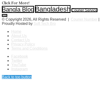
Click For More!
Bangladesh
Bangla Blog
Courier Service
India
© Copyright 2026, All Rights Reserved |
Courier Number
|
Proudly Hosted by
Soft Tech Bro
Home
About Us
Contact Us
Privacy Policy
Terms and Conditions
Facebook
Twitter
YouTube
Instagram
Back to top button