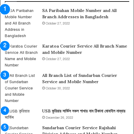
সু
শা
SA Paribahan Mobile Number and All
ন্দ
খা
Branch Addresses in Bangladesh
র
র
ব
ঠি
October 27, 2022
ন
কা
কু
না
রি
ও
Karatoa Courier Service All Branch Name
য়া
মো
and Mobile Number
র
বা
October 27, 2022
সা
ই
র্ভি
ল
স
না
All Branch List of Sundarban Courier
হে
ম্বা
Service and Mobile Number
ল্প
র
October 30, 2022
লা
ই
ন
USB কুরিয়ার সার্ভিস সকল শাখার নাম ঠিকানা মোবাইল নাম্বার
না
ম্বা
December 26, 2022
র
Sundarban Courier Service Rajshahi