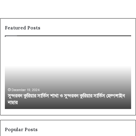
Featured Posts
সু
স
ন্দ
ও
র
দা
ব
গ
ন
র
কু
কু
রি
রি
য়া
য়া
December 19, 2024
সুন্দরবন কুরিয়ার সার্ভিস শাখা ও সুন্দরবন কুরিয়ার সার্ভিস হেল্পলাইন
র
র
নাম্বার
সা
সা
র্ভি
র্ভি
স
স
শা
স
খা
ক
Popular Posts
ও
ল